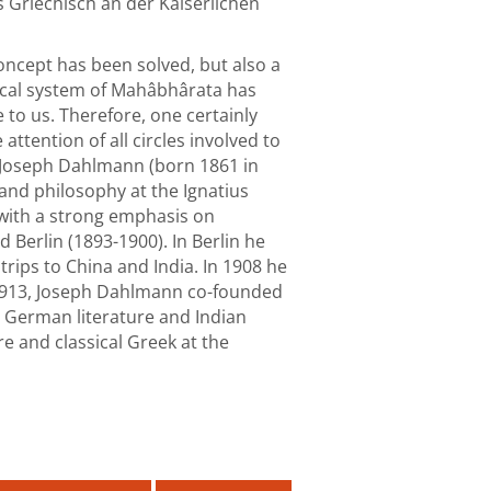
 Griechisch an der Kaiserlichen
concept has been solved, but also a
hical system of Mahâbhârata has
le to us. Therefore, one certainly
tention of all circles involved to
 – Joseph Dahlmann (born 1861 in
 and philosophy at the Ignatius
 with a strong emphasis on
d Berlin (1893-1900). In Berlin he
rips to China and India. In 1908 he
In 1913, Joseph Dahlmann co-founded
ht German literature and Indian
 and classical Greek at the