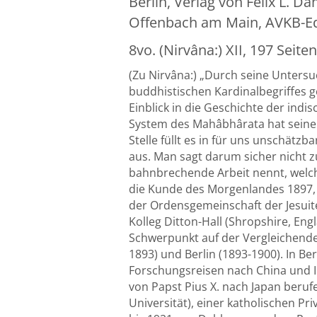
Berlin, Verlag von Felix L. 
Offenbach am Main, AVKB-Edi
8vo. (Nirvâna:) XII, 197 Seite
(Zu Nirvâna:) „Durch seine Untersu
buddhistischen Kardinalbegriffes g
Einblick in die Geschichte der ind
System des Mahâbhârata hat seine
Stelle füllt es in für uns unschät
aus. Man sagt darum sicher nicht 
bahnbrechende Arbeit nennt, welche
die Kunde des Morgenlandes 1897, Vo
der Ordensgemeinschaft der Jesuite
Kolleg Ditton-Hall (Shropshire, En
Schwerpunkt auf der Vergleichenden
1893) und Berlin (1893-1900). In Be
Forschungsreisen nach China und In
von Papst Pius X. nach Japan beru
Universität), einer katholischen Pr