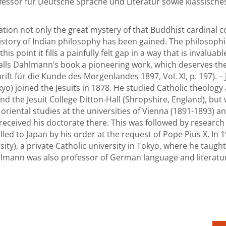
ssor für Deutsche Sprache und Literatur sowie klassisches
ation not only the great mystery of that Buddhist cardinal 
history of Indian philosophy has been gained. The philosop
is point it fills a painfully felt gap in a way that is invaluab
ls Dahlmann’s book a pioneering work, which deserves the at
rift für die Kunde des Morgenlandes 1897, Vol. XI, p. 197).
o) joined the Jesuits in 1878. He studied Catholic theology
d the Jesuit College Ditton-Hall (Shropshire, England), but
oriental studies at the universities of Vienna (1891-1893) an
eceived his doctorate there. This was followed by research t
alled to Japan by his order at the request of Pope Pius X. 
sity), a private Catholic university in Tokyo, where he taug
mann was also professor of German language and literature