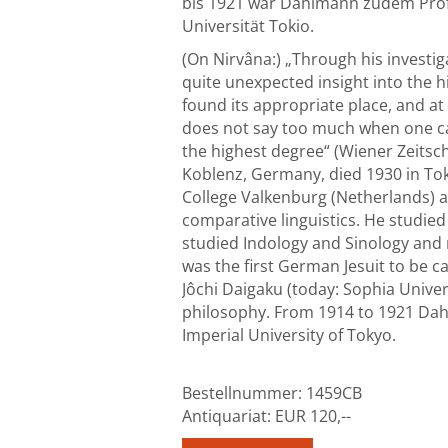
bis 1921 war Dahlmann zudem Profe
Universität Tokio.
(On Nirvâna:) „Through his investig
quite unexpected insight into the 
found its appropriate place, and at th
does not say too much when one cal
the highest degree“ (Wiener Zeitsch
Koblenz, Germany, died 1930 in Toky
College Valkenburg (Netherlands) an
comparative linguistics. He studied 
studied Indology and Sinology and r
was the first German Jesuit to be c
Jôchi Daigaku (today: Sophia Univer
philosophy. From 1914 to 1921 Dahl
Imperial University of Tokyo.
Bestellnummer:
1459CB
Antiquariat:
EUR 120,--