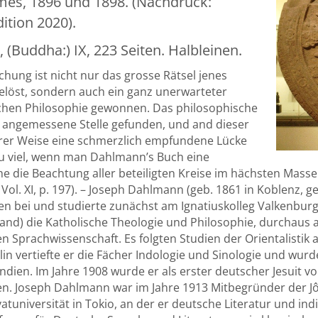
Dames, 1896 und 1898. (Nachdruck:
tion 2020).
n, (Buddha:) IX, 223 Seiten. Halbleinen.
chung ist nicht nur das grosse Rätsel jenes
elöst, sondern auch ein ganz unerwarteter
ischen Philosophie gewonnen. Das philosophische
 angemessene Stelle gefunden, und and dieser
zbarer Weise eine schmerzlich empfundene Lücke
zu viel, wenn man Dahlmann’s Buch eine
 die Beachtung aller beteiligten Kreise im hächsten Masse v
l. XI, p. 197). – Joseph Dahlmann (geb. 1861 in Koblenz, ges
n bei und studierte zunächst am Ignatiuskolleg Valkenburg
gland) die Katholische Theologie und Philosophie, durchaus 
 Sprachwissenschaft. Es folgten Studien der Orientalistik 
rlin vertiefte er die Fächer Indologie und Sinologie und wur
dien. Im Jahre 1908 wurde er als erster deutscher Jesuit 
fen. Joseph Dahlmann war im Jahre 1913 Mitbegründer der Jô
ivatuniversität in Tokio, an der er deutsche Literatur und in