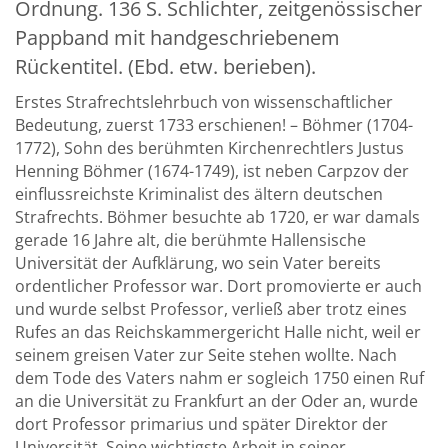
Ordnung. 136 S. Schlichter, zeitgenössischer
Pappband mit handgeschriebenem
Rückentitel. (Ebd. etw. berieben).
Erstes Strafrechtslehrbuch von wissenschaftlicher
Bedeutung, zuerst 1733 erschienen! – Böhmer (1704-
1772), Sohn des berühmten Kirchenrechtlers Justus
Henning Böhmer (1674-1749), ist neben Carpzov der
einflussreichste Kriminalist des ältern deutschen
Strafrechts. Böhmer besuchte ab 1720, er war damals
gerade 16 Jahre alt, die berühmte Hallensische
Universität der Aufklärung, wo sein Vater bereits
ordentlicher Professor war. Dort promovierte er auch
und wurde selbst Professor, verließ aber trotz eines
Rufes an das Reichskammergericht Halle nicht, weil er
seinem greisen Vater zur Seite stehen wollte. Nach
dem Tode des Vaters nahm er sogleich 1750 einen Ruf
an die Universität zu Frankfurt an der Oder an, wurde
dort Professor primarius und später Direktor der
Universität. Seine wichtigste Arbeit in seiner