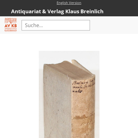
English Version
Antiquariat & Verlag Klaus Breinlich
Home
Erweiterte Suche
Antiquariat
Kataloge
Neubücher
AVKB-Edition
AVKB-Edition Downloads
Buchempfehlungen
Neubuchsortiment