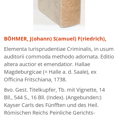
Über uns
Aktuelles
Meine Tätigkeitsfelder
Buchbinderei und Restauration
BÖHMER, J(ohann) S(amuel) F(riedrich),
Glossar und Bibliographien
Elementa Iurisprudentiae Criminalis, in usum
auditorii commoda methodo adornata. Editio
Warenkorb
altera auctior et emendatior. Hallae
Kontakt
Magdeburgicae (= Halle a. d. Saale), ex
Newsletter
Officina Fritschiana, 1738.
8vo. Gest. Titelkupfer, Tb. mit Vignette, 14
Bll., 544 S., 16 Bll. (Index). (Angebunden:)
Kayser Carls des Fünfften und des Heil.
Römischen Reichs Peinliche Gerichts-