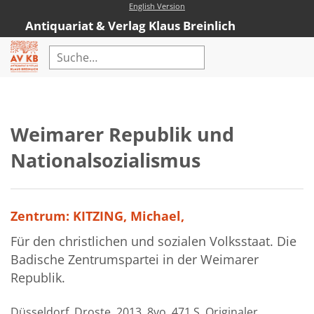
English Version
Antiquariat & Verlag Klaus Breinlich
Home
Erweiterte Suche
Weimarer Republik und
Antiquariat
Nationalsozialismus
Kataloge
Neubücher
Zentrum: KITZING, Michael,
AVKB-Edition
Für den christlichen und sozialen Volksstaat. Die
AVKB-Edition Downloads
Badische Zentrumspartei in der Weimarer
Republik.
Buchempfehlungen
Neubuchsortiment
Düsseldorf, Droste, 2013. 8vo. 471 S. Originaler