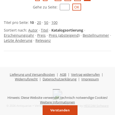
Gehe zu Seite
:
Titel pro Seite:
10
·
20
·
50
·
100
Sortiert nach:
Autor
·
Titel
·
Katalogsortierung
·
Erscheinungsjahr
·
Preis
·
Preis (absteigend)
·
Bestellnummer
·
Letzte Änderung
·
Relevanz
Lieferung und Versandkosten
|
AGB
|
Vertrag widerrufen
|
Widerrufsrecht
|
Datenschutzerklärung
|
Impressum
Hinweis: Diese Website verwendet technisch notwendige Cookies!
Weitere Informationen
© 2026 Antiquariat + Verlag Klaus Breinlich | Powered by
HESCOM-Software
Verstanden