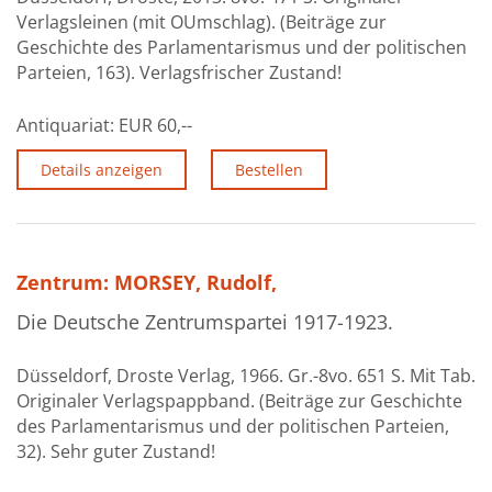
Verlagsleinen (mit OUmschlag). (Beiträge zur
Über uns
Geschichte des Parlamentarismus und der politischen
Aktuelles
Parteien, 163). Verlagsfrischer Zustand!
Meine Tätigkeitsfelder
Antiquariat:
EUR 60,--
Buchbinderei und Restauration
Details anzeigen
Bestellen
Glossar und Bibliographien
Warenkorb
Zentrum: MORSEY, Rudolf,
Kontakt
Die Deutsche Zentrumspartei 1917-1923.
Newsletter
Düsseldorf, Droste Verlag, 1966. Gr.-8vo. 651 S. Mit Tab.
Originaler Verlagspappband. (Beiträge zur Geschichte
des Parlamentarismus und der politischen Parteien,
32). Sehr guter Zustand!