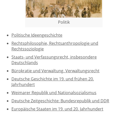
Über uns
Aktuelles
Politik
Meine Tätigkeitsfelder
Politische Ideengeschichte
Buchbinderei und Restauration
Rechtsphilosophie, Rechtsanthropologie und
Glossar und Bibliographien
Rechtssoziologie
Warenkorb
Staats- und Verfassungsrecht, insbesondere
Deutschlands
Kontakt
Bürokratie und Verwaltung. Verwaltungsrecht
Newsletter
Deutsche Geschichte im 19. und frühen 20.
Jahrhundert
Weimarer Republik und Nationalsozialismus
Deutsche Zeitgeschichte: Bundesrepublik und DDR
Europäische Staaten im 19. und 20. Jahrhundert