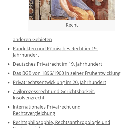
Über uns
Aktuelles
Recht
Meine Tätigkeitsfelder
anderen Gebieten
Buchbinderei und Restauration
Pandekten und Römisches Recht im 19.
Glossar und Bibliographien
Jahrhundert
Warenkorb
Deutsches Privatrecht im 19. Jahrhundert
Das BGB von 1896/1900 in seiner Frühentwicklung
Kontakt
Privatrechtsentwicklung im 20. Jahrhundert
Newsletter
Zivilprozessrecht und Gerichtsbarkeit,
Insolvenzrecht
Internationales Privatrecht und
Rechtsvergleichung
Rechtsphilosophie, Rechtsanthropologie und