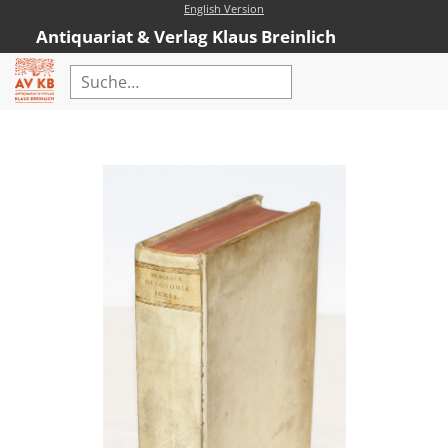
English Version
Antiquariat & Verlag Klaus Breinlich
Home
Erweiterte Suche
Antiquariat
Kataloge
Neubücher
AVKB-Edition
AVKB-Edition Downloads
Buchempfehlungen
Neubuchsortiment