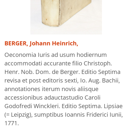
Über uns
Aktuelles
Meine Tätigkeitsfelder
Buchbinderei und Restauration
BERGER, Johann Heinrich,
Glossar und Bibliographien
Oeconomia Iuris ad usum hodiernum
accommodati accurante filio Christoph.
Warenkorb
Henr. Nob. Dom. de Berger. Editio Septima
Kontakt
revisa et post editoris sexti, Io. Aug. Bachii,
Newsletter
annotationes iterum novis aliisque
accessionibus adauctastudio Caroli
Godofredi Winckleri. Editio Septima. Lipsiae
(= Leipzig), sumptibus Ioannis Friderici Iunii,
1771.