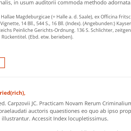
inalis, in usum auditorii commoda methodo adornata
 Hallae Magdeburgicae (= Halle a. d. Saale), ex Officina Frits
 Vignette, 14 Bll., 544 S., 16 Bll. (Index). (Angebunden:) Kayse
eichs Peinliche Gerichts-Ordnung. 136 S. Schlichter, zeitge
ckentitel. (Ebd. etw. berieben).
ied(rich),
ed. Carpzovii JC. Practicam Novam Rerum Criminaliu
raelaudati auctoris quaestiones eo quo ab ipso prop
illustrantur. Accessit Index locupletissimus.