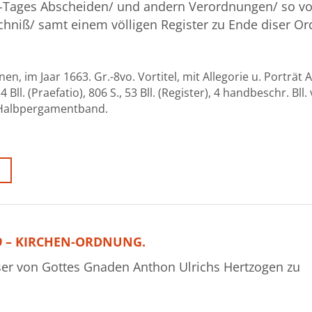
d-Tages Abscheiden/ und andern Verordnungen/ so v
ichniß/ samt einem völligen Register zu Ende diser O
n, im Jaar 1663. Gr.-8vo. Vortitel, mit Allegorie u. Porträt A
. (Praefatio), 806 S., 53 Bll. (Register), 4 handbeschr. Bll. 
r Halbpergamentband.
09 – KIRCHEN-ORDNUNG.
er von Gottes Gnaden Anthon Ulrichs Hertzogen zu