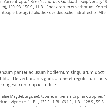
 Varrentrapp, 1759. (Nachdruck: Goldbach, Keip Verlag, 199
ionum), 120, 93, 156 S., 11 Bll. (Index rerum et verborum, Korre
ntpapierbezug. (Bibliothek des deutschen Strafrechts. Alte 
 sensum pariter ac usum hodiernum singularum doctr
tituli De verborum significatione et regulis iuris ad 
congesti cum duplici indice.
 Halae Magdeburgicae), typis et impensis Orphanotrophei, 1
it Vignette, 11 Bll., 472 S., 1 Bl., 694 S., 1 Bl., 128 S., 55 Bll.