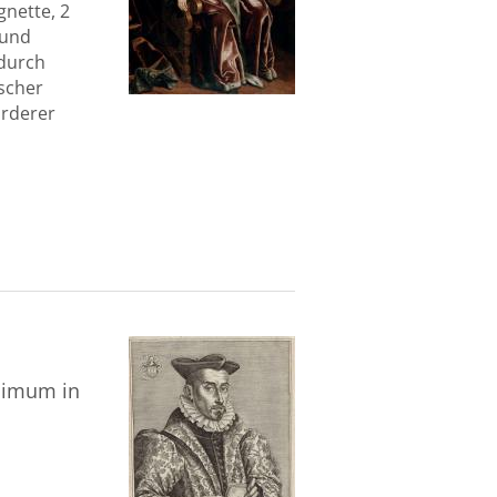
gnette, 2
a und
 durch
ischer
orderer
ssimum in