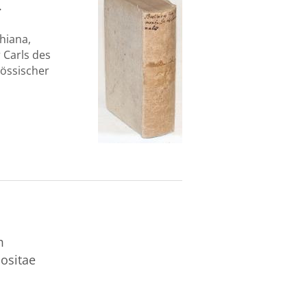
.
chiana,
r Carls des
nössischer
m
ositae