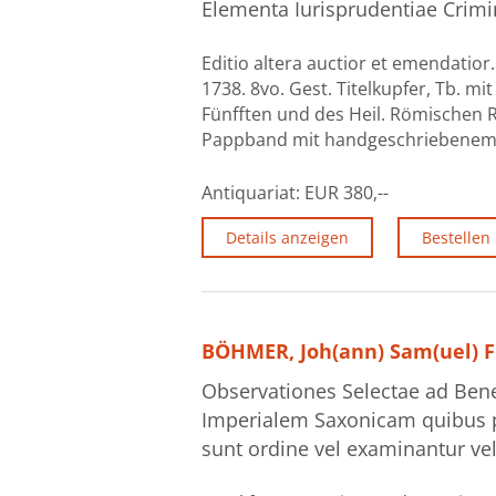
Elementa Iurisprudentiae Crim
Editio altera auctior et emendatior.
1738. 8vo. Gest. Titelkupfer, Tb. mit
Fünfften und des Heil. Römischen R
Pappband mit handgeschriebenem Rü
Antiquariat:
EUR 380,--
Details anzeigen
Bestellen
BÖHMER, Joh(ann) Sam(uel) Fr
Observationes Selectae ad Ben
Imperialem Saxonicam quibus p
sunt ordine vel examinantur vel 