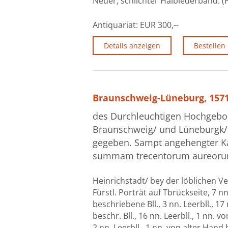
Neuer, schlichter Halblederband. (
Antiquariat:
EUR 300,--
Details anzeigen
Bestellen
Braunschweig-Lüneburg, 15
des Durchleuchtigen Hochgebor
Braunschweig/ und Lüneburgk/ 
gegeben. Sampt angehengter Kay
summam trecentorum aureoru
Heinrichstadt/ bey der löblichen Ve
Fürstl. Porträt auf Tbrückseite, 7 nn.
beschriebene Bll., 3 nn. Leerbll., 17
beschr. Bll., 16 nn. Leerbll., 1 nn. v
2 nn. Leerbll., 1 nn. von alter Hand b