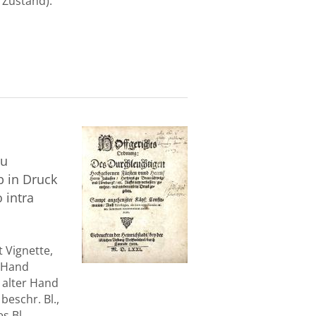
 Zustand).
zu
 in Druck
 intra
 Vignette,
r Hand
n alter Hand
 beschr. Bl.,
s Bl.