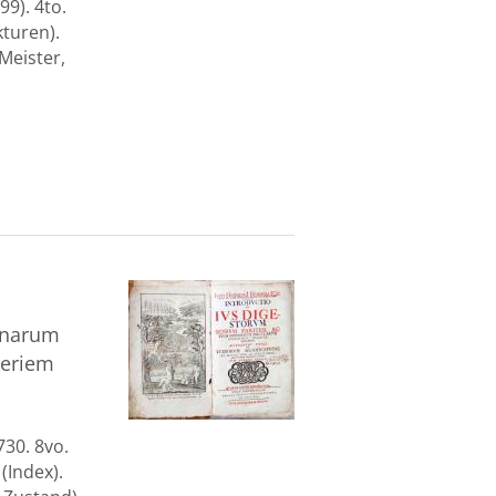
9). 4to.
kturen).
Meister,
inarum
seriem
730. 8vo.
 (Index).