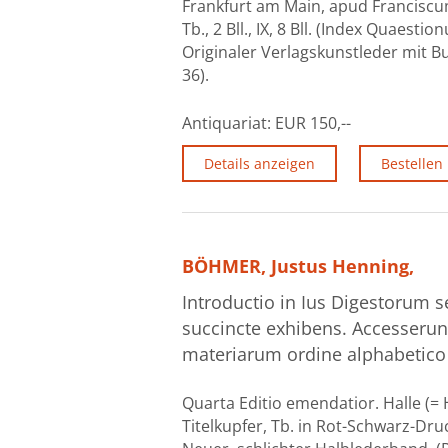
Frankfurt am Main, apud Franciscum
Tb., 2 Bll., IX, 8 Bll. (Index Quaest
Originaler Verlagskunstleder mit Bu
36).
Antiquariat:
EUR 150,--
Details anzeigen
Bestellen
BÖHMER, Justus Henning,
Introductio in Ius Digestorum
succincte exhibens. Accesserunt 
materiarum ordine alphabetico 
Quarta Editio emendatior. Halle (=
Titelkupfer, Tb. in Rot-Schwarz-Druck m