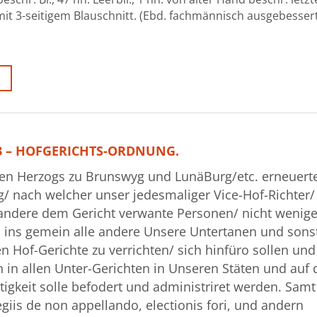
t 3-seitigem Blauschnitt. (Ebd. fachmännisch ausgebessert
63 – HOFGERICHTS-ORDNUNG.
en Herzogs zu Brunswyg und LunäBurg/etc. erneuert
/ nach welcher unser jedesmaliger Vice-Hof-Richter/
e andere dem Gericht verwante Personen/ nicht wenig
 ins gemein alle andere Unsere Untertanen und sons
n Hof-Gerichte zu verrichten/ sich hinfüro sollen un
 in allen Unter-Gerichten in Unseren Stäten und auf
igkeit solle befodert und administriret werden. Samt
egiis de non appellando, electionis fori, und andern