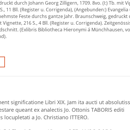
ruckt durch Johann Georg Zilligern, 1709. 8vo. (I:) Tb. mit Vi
160 S., 11 Bll. (Register u. Corrigenda), (Angebunden:) Evangeli
rnehmste Feste durchs gantze Jahr. Braunschweig, gedruckt
 Vignette, 216 S., 4 Bll. (Register u. Corrigenda). Zeitgenöss
schnitt. (Exlibris Bibliotheca Hieronymi á Münchhausen, v
nd).
nt significatione Libri XIX. Jam ita aucti ut absoluti
estare queant ex analectis Jo. Ottonis TABORIS editi
 locupletati a Jo. Christiano ITTERO.