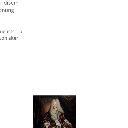
or disem
rdnung
ugusts, Tb.,
von alter