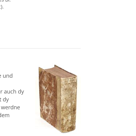
).
e und
er auch dy
t dy
d werdne
 dem