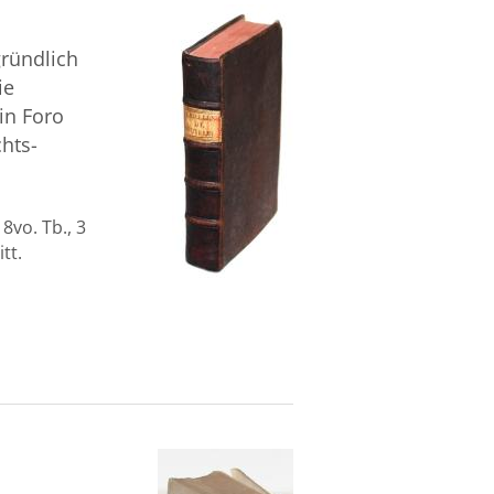
gründlich
ie
in Foro
hts-
8vo. Tb., 3
tt.