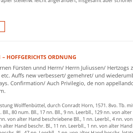
Papier stellenw. leicht angerändert, insgesamt aber schöner
71 – HOFFGERICHTS ORDNUNG
nen Fürsten unnd Herrn/ Herrn Juliussen/ Hertzogs 
etc. Auffs new verbessert/ gemehret/ und wiederumb
s. Confirmation/ Auch Privilegio, de non appellando
m.
stung Wolffenbüttel, durch Conradt Horn, 1571. 8vo. Tb. mit
 Bll., 80 num. Bll., 17 nn. Bll., 9 nn. Leerbll., 129 nn. von alte
 nn. von alter Hand beschriebene Bll., 1 nn. Leerbl., 4 nn. vo
on alter Hand beschr. Bl., 11 nn. Leerbll., 1 nn. von alter Hand
eschr. Bl., 47 nn. Leerbll., 1 nn. von alter Hand beschr. letzte