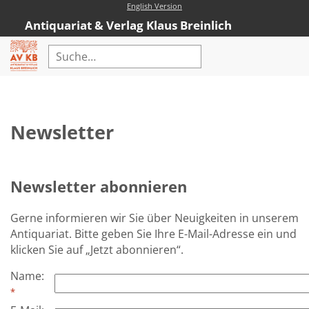
English Version
Antiquariat & Verlag Klaus Breinlich
Home
Erweiterte Suche
Newsletter
Antiquariat
Kataloge
Newsletter abonnieren
Neubücher
Gerne informieren wir Sie über Neuigkeiten in unserem
AVKB-Edition
Antiquariat. Bitte geben Sie Ihre E-Mail-Adresse ein und
AVKB-Edition Downloads
klicken Sie auf „Jetzt abonnieren“.
Buchempfehlungen
Name
:
*
Neubuchsortiment