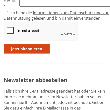
E-Mail
:
Über uns
*
Ich habe die
Informationen zum Datenschutz und zur
Aktuelles
Datennutzung
gelesen und bin damit einverstanden.
Meine Tätigkeitsfelder
Buchbinderei und Restauration
Glossar und Bibliographien
Warenkorb
Kontakt
Newsletter
Newsletter abbestellen
Falls sich Ihre E-Mailadresse geändert hat oder Sie kein
Interesse mehr an unserem Newsletter haben sollten,
können Sie Ihr Abonnement jederzeit beenden. Geben
Sie dazu einfach Ihre E-Mailadresse in das