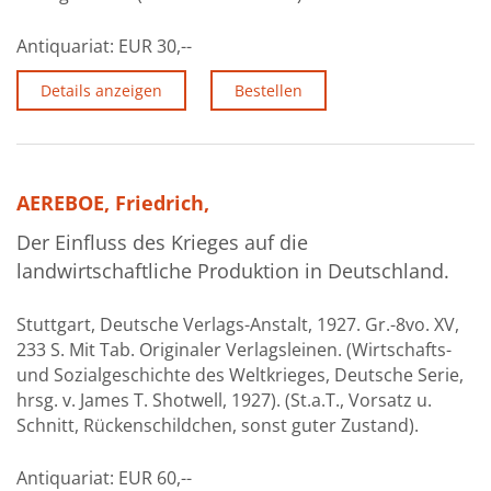
Über uns
Antiquariat:
EUR 30,--
Aktuelles
Details anzeigen
Bestellen
Meine Tätigkeitsfelder
Buchbinderei und Restauration
Glossar und Bibliographien
AEREBOE, Friedrich,
Der Einfluss des Krieges auf die
Warenkorb
landwirtschaftliche Produktion in Deutschland.
Kontakt
Stuttgart, Deutsche Verlags-Anstalt, 1927. Gr.-8vo. XV,
Newsletter
233 S. Mit Tab. Originaler Verlagsleinen. (Wirtschafts-
und Sozialgeschichte des Weltkrieges, Deutsche Serie,
hrsg. v. James T. Shotwell, 1927). (St.a.T., Vorsatz u.
Schnitt, Rückenschildchen, sonst guter Zustand).
Antiquariat:
EUR 60,--