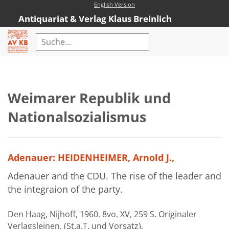
English Version
Antiquariat & Verlag Klaus Breinlich
Home
Erweiterte Suche
Weimarer Republik und
Antiquariat
Nationalsozialismus
Kataloge
Neubücher
Adenauer: HEIDENHEIMER, Arnold J.,
AVKB-Edition
Adenauer and the CDU. The rise of the leader and
AVKB-Edition Downloads
the integraion of the party.
Buchempfehlungen
Den Haag, Nijhoff, 1960. 8vo. XV, 259 S. Originaler
Neubuchsortiment
Verlagsleinen. (St.a.T. und Vorsatz).