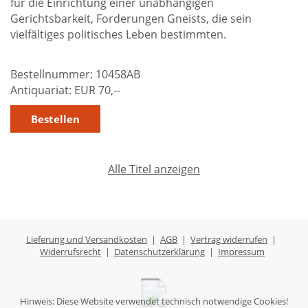
für die Einrichtung einer unabhängigen
Über uns
Gerichtsbarkeit, Forderungen Gneists, die sein
vielfältiges politisches Leben bestimmten.
Aktuelles
Meine Tätigkeitsfelder
Bestellnummer:
10458AB
Antiquariat:
EUR 70,--
Buchbinderei und Restauration
Glossar und Bibliographien
Warenkorb
Alle Titel anzeigen
Kontakt
Newsletter
Lieferung und Versandkosten
|
AGB
|
Vertrag widerrufen
|
Widerrufsrecht
|
Datenschutzerklärung
|
Impressum
Hinweis: Diese Website verwendet technisch notwendige Cookies!