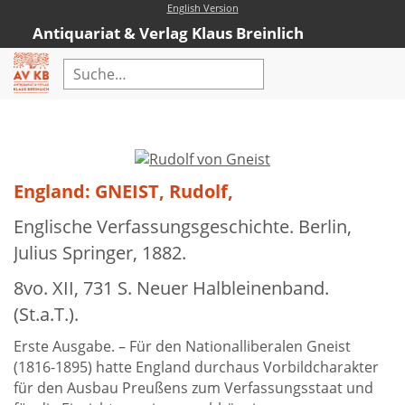
English Version
Antiquariat & Verlag Klaus Breinlich
Home
Erweiterte Suche
Antiquariat
England: GNEIST, Rudolf,
Kataloge
Englische Verfassungsgeschichte. Berlin,
Julius Springer, 1882.
Neubücher
8vo. XII, 731 S. Neuer Halbleinenband.
AVKB-Edition
(St.a.T.).
AVKB-Edition Downloads
Erste Ausgabe. – Für den Nationalliberalen Gneist
Buchempfehlungen
(1816-1895) hatte England durchaus Vorbildcharakter
für den Ausbau Preußens zum Verfassungsstaat und
Neubuchsortiment