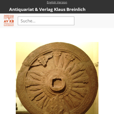
English Version
Antiquariat & Verlag Klaus Breinlich
Home
Erweiterte Suche
Antiquariat
Kataloge
Neubücher
AVKB-Edition
AVKB-Edition Downloads
Buchempfehlungen
Neubuchsortiment