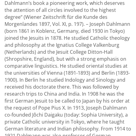
Dahlmann’s book a pioneering work, which deserves
the attention of all circles involved to the highest
degree“ (Wiener Zeitschrift für die Kunde des
Morgenlandes 1897, Vol. XI, p. 197). – Joseph Dahlmann
(born 1861 in Koblenz, Germany, died 1930 in Tokyo)
joined the Jesuits in 1878. He studied Catholic theology
and philosophy at the Ignatius College Valkenburg
(Netherlands) and the Jesuit College Ditton-Hall
(Shropshire, England), but with a strong emphasis on
comparative linguistics. He studied oriental studies at
the universities of Vienna (1891-1893) and Berlin (1893-
1900). In Berlin he studied Indology and Sinology and
received his doctorate there. This was followed by
research trips to China and India. In 1908 he was the
first German Jesuit to be called to Japan by his order at
the request of Pope Pius X. In 1913, Joseph Dahlmann
co-founded Jôchi Daigaku (today: Sophia University), a
private Catholic university in Tokyo, where he taught
German literature and Indian philosophy. From 1914 to
1921 Dahlmann was also professor of German