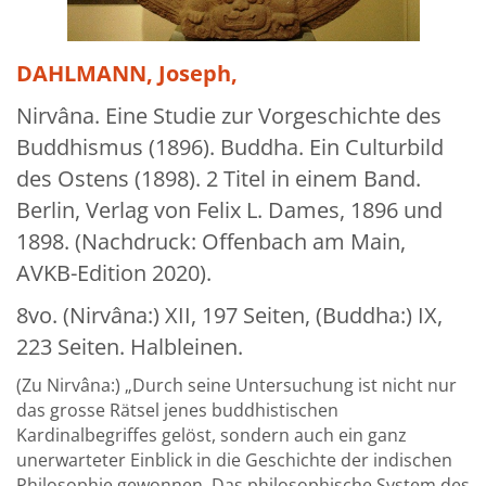
Über uns
Aktuelles
DAHLMANN, Joseph,
Meine Tätigkeitsfelder
Nirvâna. Eine Studie zur Vorgeschichte des
Buddhismus (1896). Buddha. Ein Culturbild
Buchbinderei und Restauration
des Ostens (1898). 2 Titel in einem Band.
Glossar und Bibliographien
Berlin, Verlag von Felix L. Dames, 1896 und
1898. (Nachdruck: Offenbach am Main,
Warenkorb
AVKB-Edition 2020).
Kontakt
8vo. (Nirvâna:) XII, 197 Seiten, (Buddha:) IX,
Newsletter
223 Seiten. Halbleinen.
(Zu Nirvâna:) „Durch seine Untersuchung ist nicht nur
das grosse Rätsel jenes buddhistischen
Kardinalbegriffes gelöst, sondern auch ein ganz
unerwarteter Einblick in die Geschichte der indischen
Philosophie gewonnen. Das philosophische System des