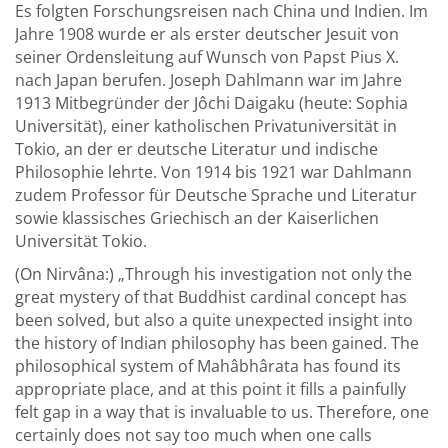
Es folgten Forschungsreisen nach China und Indien. Im
Jahre 1908 wurde er als erster deutscher Jesuit von
seiner Ordensleitung auf Wunsch von Papst Pius X.
nach Japan berufen. Joseph Dahlmann war im Jahre
1913 Mitbegründer der Jôchi Daigaku (heute: Sophia
Universität), einer katholischen Privatuniversität in
Tokio, an der er deutsche Literatur und indische
Philosophie lehrte. Von 1914 bis 1921 war Dahlmann
zudem Professor für Deutsche Sprache und Literatur
sowie klassisches Griechisch an der Kaiserlichen
Universität Tokio.
(On Nirvâna:) „Through his investigation not only the
great mystery of that Buddhist cardinal concept has
been solved, but also a quite unexpected insight into
the history of Indian philosophy has been gained. The
philosophical system of Mahâbhârata has found its
appropriate place, and at this point it fills a painfully
felt gap in a way that is invaluable to us. Therefore, one
certainly does not say too much when one calls