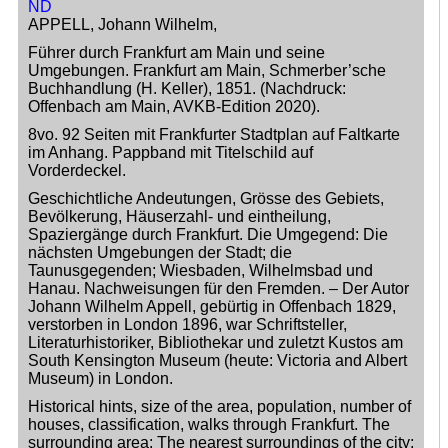
APPELL, Johann Wilhelm,
Kataloge
Neubücher
Führer durch Frankfurt am Main und seine
AVKB-Edition
Umgebungen. Frankfurt am Main, Schmerber’sche
Buchhandlung (H. Keller), 1851. (Nachdruck:
AVKB-Edition Downloads
Offenbach am Main, AVKB-Edition 2020).
Buchempfehlungen
8vo. 92 Seiten mit Frankfurter Stadtplan auf Faltkarte
Neubuchsortiment
im Anhang. Pappband mit Titelschild auf
Vorderdeckel.
Über uns
Geschichtliche Andeutungen, Grösse des Gebiets,
Aktuelles
Bevölkerung, Häuserzahl- und eintheilung,
Meine Tätigkeitsfelder
Spaziergänge durch Frankfurt. Die Umgegend: Die
Buchbinderei und Restauration
nächsten Umgebungen der Stadt; die
Taunusgegenden; Wiesbaden, Wilhelmsbad und
Glossar und Bibliographien
Hanau. Nachweisungen für den Fremden. – Der Autor
Johann Wilhelm Appell, gebürtig in Offenbach 1829,
Warenkorb
verstorben in London 1896, war Schriftsteller,
Kontakt
Literaturhistoriker, Bibliothekar und zuletzt Kustos am
South Kensington Museum (heute: Victoria and Albert
Newsletter
Museum) in London.
Historical hints, size of the area, population, number of
houses, classification, walks through Frankfurt. The
surrounding area: The nearest surroundings of the city;