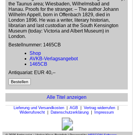
the Taunus area; Wiesbaden, Wilhelmsbad and
Hanau. Proofs for the stranger. – The author Johann
Wilhelm Appell, born in Offenbach 1829, died in
London 1896. He was a writer, literary historian,
librarian and last custodian at the South Kensington
Museum (today: Victoria and Albert Museum) in
London.
Bestellnummer:
1465CB
Shop
AVKB-Verlagsangebot
1465CB
Antiquariat:
EUR 40,--
Alle Titel anzeigen
Lieferung und Versandkosten
|
AGB
|
Vertrag widerrufen
|
Widerrufsrecht
|
Datenschutzerklärung
|
Impressum
© 2026 Antiquariat + Verlag Klaus Breinlich | Powered by
HESCOM-Software