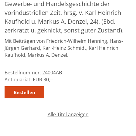
Gewerbe- und Handelsgeschichte der
Über uns
vorindustriellen Zeit, hrsg. v. Karl Heinrich
Aktuelles
Kaufhold u. Markus A. Denzel, 24). (Ebd.
zerkratzt u. geknickt, sonst guter Zustand).
Meine Tätigkeitsfelder
Mit Beiträgen von Friedrich-Wilhelm Henning, Hans-
Buchbinderei und Restauration
Jürgen Gerhard, Karl-Heinz Schmidt, Karl Heinrich
Kaufhold, Markus A. Denzel.
Glossar und Bibliographien
Warenkorb
Bestellnummer:
24004AB
Kontakt
Antiquariat:
EUR 30,--
Newsletter
Alle Titel anzeigen