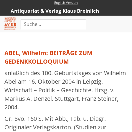
English Version
Antiquariat & Verlag Klaus Breinlich
Home
Erweiterte Suche
ABEL, Wilhelm: BEITRÄGE ZUM
Antiquariat
GEDENKKOLLOQUIUM
Kataloge
anläßlich des 100. Geburtstages von Wilhelm
Abel am 16. Oktober 2004 in Leipzig.
Neubücher
Wirtschaft – Politik – Geschichte. Hrsg. v.
AVKB-Edition
Markus A. Denzel. Stuttgart, Franz Steiner,
AVKB-Edition Downloads
2004.
Buchempfehlungen
Gr.-8vo. 160 S. Mit Abb., Tab. u. Diagr.
Originaler Verlagskarton. (Studien zur
Neubuchsortiment