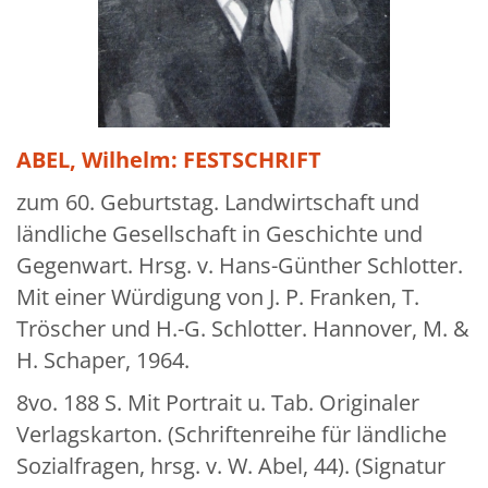
Über uns
Aktuelles
Meine Tätigkeitsfelder
Buchbinderei und Restauration
ABEL, Wilhelm: FESTSCHRIFT
Glossar und Bibliographien
zum 60. Geburtstag. Landwirtschaft und
ländliche Gesellschaft in Geschichte und
Warenkorb
Gegenwart. Hrsg. v. Hans-Günther Schlotter.
Kontakt
Mit einer Würdigung von J. P. Franken, T.
Newsletter
Tröscher und H.-G. Schlotter. Hannover, M. &
H. Schaper, 1964.
8vo. 188 S. Mit Portrait u. Tab. Originaler
Verlagskarton. (Schriftenreihe für ländliche
Sozialfragen, hrsg. v. W. Abel, 44). (Signatur