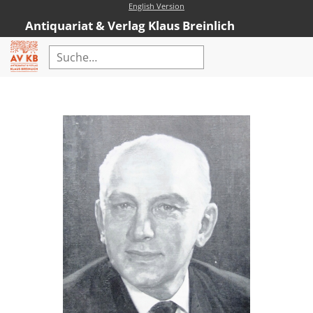
English Version
Antiquariat & Verlag Klaus Breinlich
Home
Erweiterte Suche
Antiquariat
Kataloge
Neubücher
AVKB-Edition
AVKB-Edition Downloads
Buchempfehlungen
Neubuchsortiment