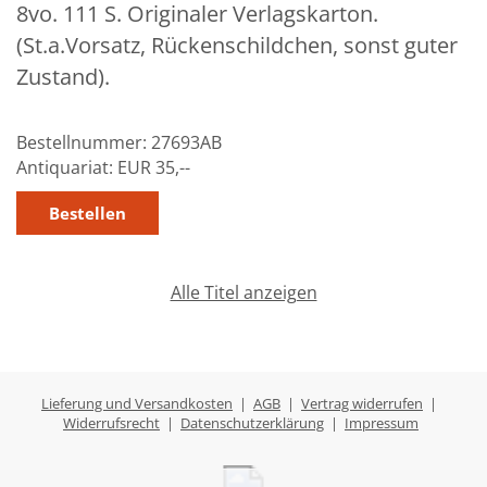
8vo. 111 S. Originaler Verlagskarton.
Über uns
(St.a.Vorsatz, Rückenschildchen, sonst guter
Aktuelles
Zustand).
Meine Tätigkeitsfelder
Bestellnummer:
27693AB
Buchbinderei und Restauration
Antiquariat:
EUR 35,--
Glossar und Bibliographien
Warenkorb
Kontakt
Alle Titel anzeigen
Newsletter
Lieferung und Versandkosten
|
AGB
|
Vertrag widerrufen
|
Widerrufsrecht
|
Datenschutzerklärung
|
Impressum