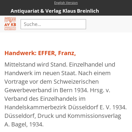
English Version
Antiquariat & Verlag Klaus Breinlich
Home
Erweiterte Suche
Handwerk: EFFER, Franz,
Antiquariat
Mittelstand wird Stand. Einzelhandel und
Kataloge
Handwerk im neuen Staat. Nach einem
Vortrage vor dem Schweizerischen
Neubücher
Gewerbeverband in Bern 1934. Hrsg. v.
AVKB-Edition
Verband des Einzelhandels im
AVKB-Edition Downloads
Handelskammerbezirk Düsseldorf E. V. 1934.
Düsseldorf, Druck und Kommissionsverlag
Buchempfehlungen
A. Bagel, 1934.
Neubuchsortiment