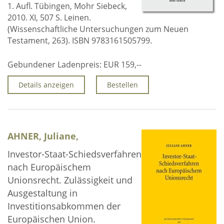
1. Aufl. Tübingen, Mohr Siebeck,
Über uns
2010. XI, 507 S. Leinen.
(Wissenschaftliche Untersuchungen zum Neuen
Aktuelles
Testament, 263). ISBN 9783161505799.
Meine Tätigkeitsfelder
Gebundener Ladenpreis:
EUR 159,--
Buchbinderei und Restauration
Details anzeigen
Bestellen
Glossar und Bibliographien
Warenkorb
Kontakt
AHNER, Juliane,
Newsletter
Investor-Staat-Schiedsverfahren
nach Europäischem
Unionsrecht. Zulässigkeit und
Ausgestaltung in
Investitionsabkommen der
Europäischen Union.