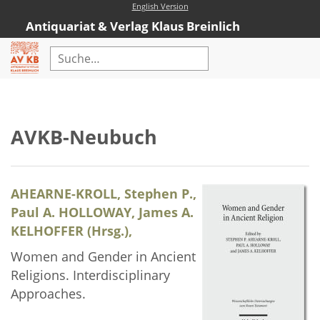
English Version
Antiquariat & Verlag Klaus Breinlich
Home
Erweiterte Suche
AVKB-Neubuch
Antiquariat
Kataloge
AHEARNE-KROLL, Stephen P.,
Neubücher
Paul A. HOLLOWAY, James A.
AVKB-Edition
KELHOFFER (Hrsg.),
AVKB-Edition Downloads
Women and Gender in Ancient
Religions. Interdisciplinary
Buchempfehlungen
Approaches.
Neubuchsortiment