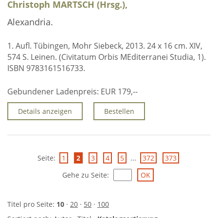
Christoph MARTSCH (Hrsg.),
Alexandria.
1. Aufl. Tübingen, Mohr Siebeck, 2013. 24 x 16 cm. XIV,
574 S. Leinen. (Civitatum Orbis MEditerranei Studia, 1).
ISBN 9783161516733.
Gebundener Ladenpreis:
EUR 179,--
Details anzeigen
Bestellen
Seite:
1
2
3
4
5
...
372
373
Gehe zu Seite
:
Titel pro Seite:
10
·
20
·
50
·
100