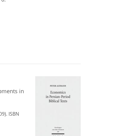
opments in
09). ISBN