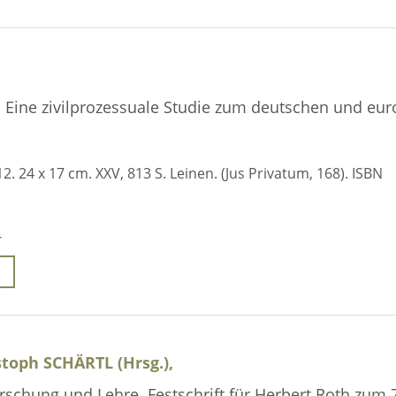
. Eine zivilprozessuale Studie zum deutschen und eu
2. 24 x 17 cm. XXV, 813 S. Leinen. (Jus Privatum, 168). ISBN
-
toph SCHÄRTL (Hrsg.),
schung und Lehre. Festschrift für Herbert Roth zum 