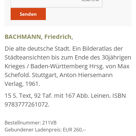
Über uns
Aktuelles
Meine Tätigkeitsfelder
BACHMANN, Friedrich,
Buchbinderei und Restauration
Die alte deutsche Stadt. Ein Bilderatlas der
Glossar und Bibliographien
Städteansichten bis zum Ende des 30jährigen
Krieges / Baden-Württemberg Hrsg. von Max
Warenkorb
Schefold. Stuttgart, Anton Hiersemann
Kontakt
Verlag, 1961.
Newsletter
15 S. Text, 92 Taf. mit 167 Abb. Leinen. ISBN
9783777261072.
Bestellnummer:
211VB
Gebundener Ladenpreis:
EUR 260,--