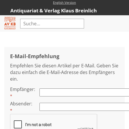
English Version
Antiquariat & Verlag Klaus Breinlich
Home
Erweiterte Suche
E-Mail-Empfehlung
Antiquariat
Empfehlen Sie diesen Artikel per E-Mail. Geben Sie
Kataloge
dazu einfach die E-Mail-Adresse des Empfängers
ein.
Neubücher
Empfänger
:
AVKB-Edition
*
AVKB-Edition Downloads
Absender
:
*
Buchempfehlungen
Neubuchsortiment