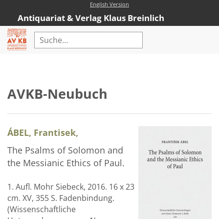
English Version
Antiquariat & Verlag Klaus Breinlich
Home
Erweiterte Suche
AVKB-Neubuch
Antiquariat
Kataloge
ÁBEL, Frantisek,
Neubücher
The Psalms of Solomon and
AVKB-Edition
the Messianic Ethics of Paul.
AVKB-Edition Downloads
1. Aufl. Mohr Siebeck, 2016. 16 x 23
Buchempfehlungen
cm. XV, 355 S. Fadenbindung.
(Wissenschaftliche
Neubuchsortiment