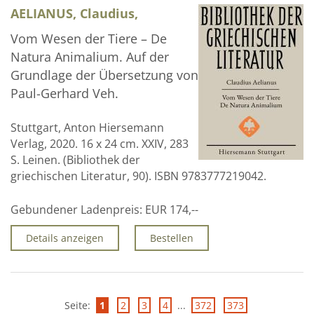
AELIANUS, Claudius,
Vom Wesen der Tiere – De
Natura Animalium. Auf der
Grundlage der Übersetzung von
Paul-Gerhard Veh.
Stuttgart, Anton Hiersemann
Verlag, 2020. 16 x 24 cm. XXIV, 283
S. Leinen. (Bibliothek der
griechischen Literatur, 90). ISBN 9783777219042.
Gebundener Ladenpreis:
EUR 174,--
Details anzeigen
Bestellen
Seite:
1
2
3
4
...
372
373