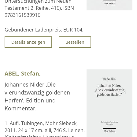
Untersuchungen zum Neuen
Über uns
Testament 2. Reihe, 416). ISBN
9783161539916.
Aktuelles
Gebundener Ladenpreis:
EUR 104,--
Meine Tätigkeitsfelder
Details anzeigen
Bestellen
Buchbinderei und Restauration
Glossar und Bibliographien
Warenkorb
ABEL, Stefan,
Kontakt
Johannes Nider ‚Die
Newsletter
vierundzwanzig goldenen
Harfen‘. Edition und
Kommentar.
1. Aufl. Tübingen, Mohr Siebeck,
2011. 24 x 17 cm. XIII, 746 S. Leinen.