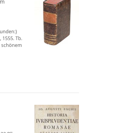
um
bunden:)
 1555. Tb.
u. schönem