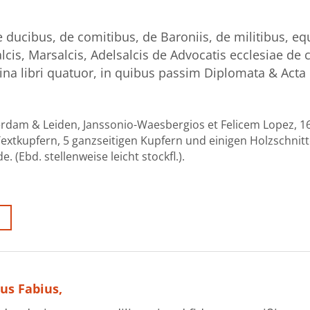
e ducibus, de comitibus, de Baroniis, de militibus, eq
lcis, Marsalcis, Adelsalcis de Advocatis ecclesiae de
tina libri quatuor, in quibus passim Diplomata & Acta
rdam & Leiden, Janssonio-Waesbergios et Felicem Lopez, 16
5 Textkupfern, 5 ganzseitigen Kupfern und einigen Holzschnit
(Ebd. stellenweise leicht stockfl.).
us Fabius,