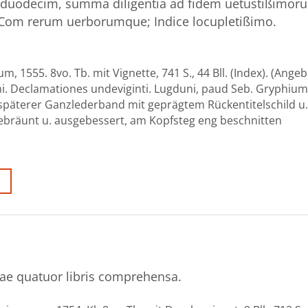
ri duodecim, summa diligentia ad fidem uetustißimor
i; Com rerum uerborumque; Indice locupletißimo.
, 1555. 8vo. Tb. mit Vignette, 741 S., 44 Bll. (Index). (Ange
i. Declamationes undeviginti. Lugduni, paud Seb. Gryphium,
w. späterer Ganzlederband mit geprägtem Rückentitelschild 
 gebräunt u. ausgebessert, am Kopfsteg eng beschnitten
ae quatuor libris comprehensa.