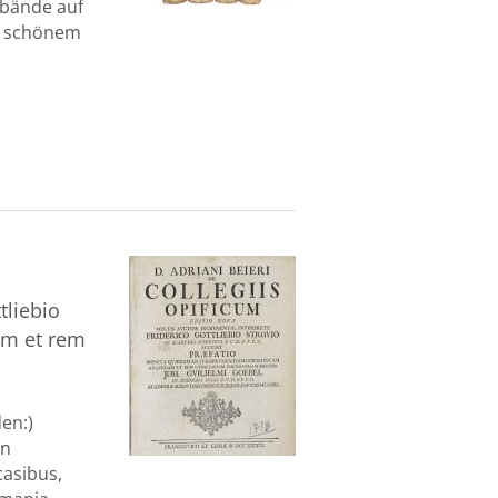
rbände auf
u. schönem
tliebio
am et rem
den:)
in
casibus,