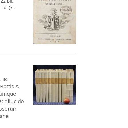
22 Bll.
ld. (kl.
 ac
Bottis &
niumque
: dilucido
diosorum
sanè