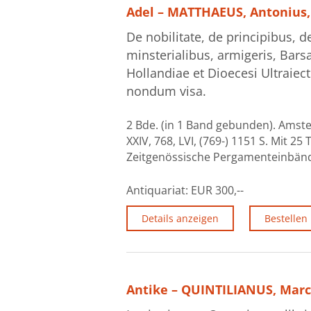
Adel – MATTHAEUS, Antonius,
De nobilitate, de principibus, d
minsterialibus, armigeris, Barsa
Hollandiae et Dioecesi Ultraiec
nondum visa.
2 Bde. (in 1 Band gebunden). Amste
XXIV, 768, LVI, (769-) 1151 S. Mit 2
Zeitgenössische Pergamenteinbände. 
Antiquariat:
EUR 300,--
Details anzeigen
Bestellen
Antike – QUINTILIANUS, Marc