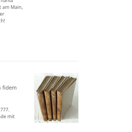
rmania
t am Main,
ner
ch!
m fidem
1777.
ände mit