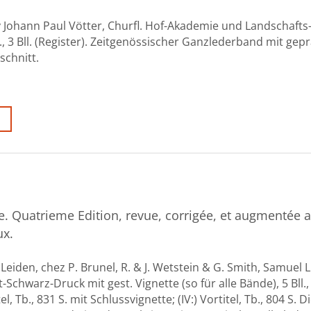
 Johann Paul Vötter, Churfl. Hof-Akademie und Landschafts
., 3 Bll. (Register). Zeitgenössischer Ganzlederband mit ge
schnitt.
ue. Quatrieme Edition, revue, corrigée, et augmentée a
ux.
eiden, chez P. Brunel, R. & J. Wetstein & G. Smith, Samuel
 Rot-Schwarz-Druck mit gest. Vignette (so für alle Bände), 5 Bll.
rtitel, Tb., 831 S. mit Schlussvignette; (IV:) Vortitel, Tb., 804 S. Di