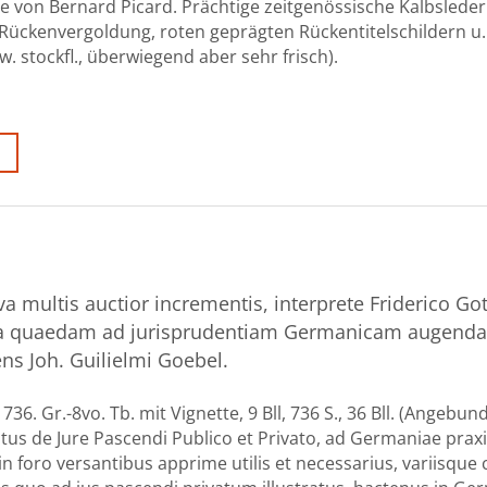
tte von Bernard Picard. Prächtige zeitgenössische Kalbslede
 Rückenvergoldung, roten geprägten Rückentitelschildern 
w. stockfl., überwiegend aber sehr frisch).
va multis auctior incrementis, interprete Friderico Got
nita quaedam ad jurisprudentiam Germanicam augend
s Joh. Guilielmi Goebel.
736. Gr.-8vo. Tb. mit Vignette, 9 Bll, 736 S., 36 Bll. (Angebun
tus de Jure Pascendi Publico et Privato, ad Germaniae prax
 foro versantibus apprime utilis et necessarius, variisque 