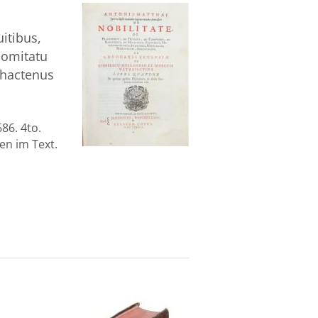
uitibus,
 comitatu
 hactenus
86. 4to.
ten im Text.