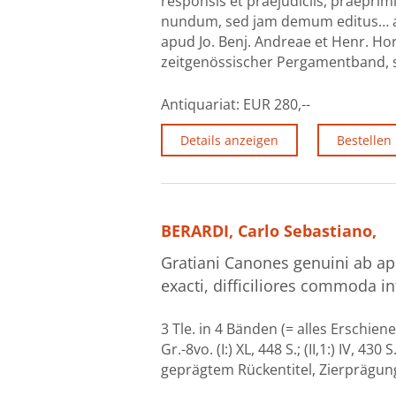
responsis et praejudiciis, praeprim
nundum, sed jam demum editus… ac
apud Jo. Benj. Andreae et Henr. Hort
zeitgenössischer Pergamentband, sc
Antiquariat:
EUR 280,--
Details anzeigen
Bestellen
BERARDI, Carlo Sebastiano,
Gratiani Canones genuini ab ap
exacti, difficiliores commoda int
3 Tle. in 4 Bänden (= alles Erschien
Gr.-8vo. (I:) XL, 448 S.; (II,1:) IV, 430
geprägtem Rückentitel, Zierprägung