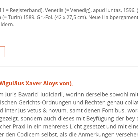
11 = Registerband). Venetiis (= Venedig), apud Iuntas, 1596. 
(= Turin) 1589. Gr.-Fol. (42 x 27,5 cm). Neue Halbpergame
ldern.
Wiguläus Xaver Aloys von),
uris Bavarici Judiciarii, worinn derselbe sowohl m
ischen Gerichts-Ordnungen und Rechten genau collat
ed inter Jus vetus & novum, samt denen Fontibus, wo
gezeigt, sondern auch dieses mit Beyfügung der bey
cher Praxi in ein mehreres Licht gesetzet und mit ei
er den Codicem selbst, als die Anmerkungen versehe