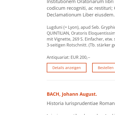
Institutionem Oratoriarum lib
codicum recogniti, ac restitur
Declamationum Liber eiusdem.
Lugduni (= Lyon), apud Seb. Gryphium
QUINTILIAN, Oratoris Eloquentissim
mit Vignette, 269 S. Einfacher, et
3-seitigen Rotschnitt. (Tb. stärker
Antiquariat:
EUR 200,--
Details anzeigen
Bestellen
BACH, Johann August.
Historia Iurisprudentiae Roman