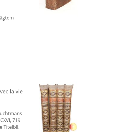
-
prägtem
vec la vie
 Luchtmans
, CXVI, 719
e Titelbll.