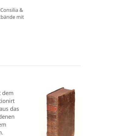
(Consilia &
ntbände mit
it dem
ionirt
raus das
 denen
nem
n.