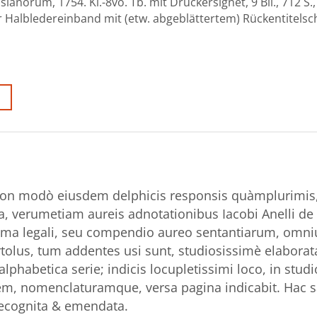
norum, 1754. Kl.-8vo. Tb. mit Druckersignet, 9 Bll., 712 S., 
r Halbledereinband mit (etw. abgeblättertem) Rückentitelschi
on modò eiusdem delphicis responsis quàmplurimis,
a, verumetiam aureis adnotationibus Iacobi Anelli de 
mma legali, seu compendio aureo sentantiarum, om
olus, tum addentes usi sunt, studiosissimè elaborata
lphabetica serie; indicis locupletissimi loco, in stu
em, nomenclaturamque, versa pagina indicabit. Hac 
recognita & emendata.