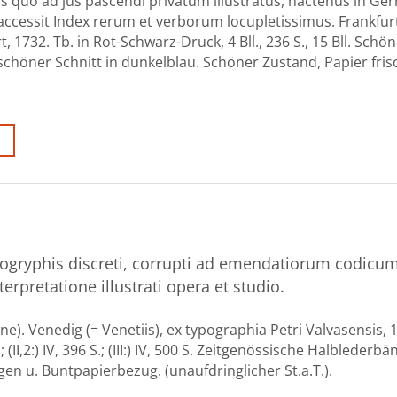
is quo ad jus pascendi privatum illustratus, hactenus in Ge
cessit Index rerum et verborum locupletissimus. Frankfur
, 1732. Tb. in Rot-Schwarz-Druck, 4 Bll., 236 S., 15 Bll. Schö
höner Schnitt in dunkelblau. Schöner Zustand, Papier fris
ogryphis discreti, corrupti ad emendatiorum codicu
erpretatione illustrati opera et studio.
ene). Venedig (= Venetiis), ex typographia Petri Valvasensis, 
 S.; (II,2:) IV, 396 S.; (III:) IV, 500 S. Zeitgenössische Halblederb
en u. Buntpapierbezug. (unaufdringlicher St.a.T.).