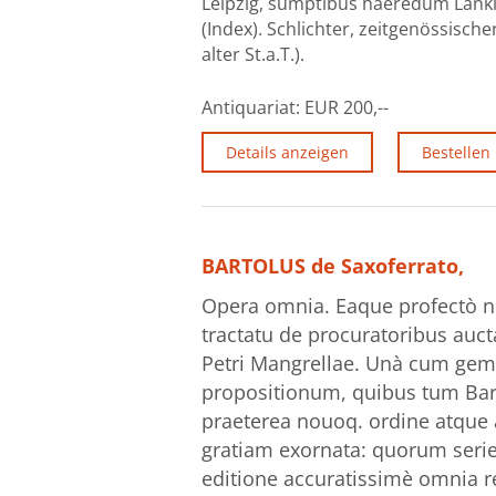
Leipzig, sumptibus haeredum Lankisia
(Index). Schlichter, zeitgenössische
alter St.a.T.).
Antiquariat:
EUR 200,--
Details anzeigen
Bestellen
BARTOLUS de Saxoferrato,
Opera omnia. Eaque profectò n
tractatu de procuratoribus auct
Petri Mangrellae. Unà cum ge
propositionum, quibus tum Bart
praeterea nouoq. ordine atque a
gratiam exornata: quorum seri
editione accuratissimè omnia 