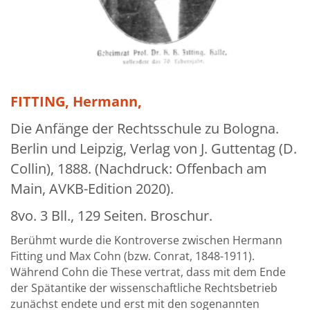
Über uns
Aktuelles
Meine Tätigkeitsfelder
Buchbinderei und Restauration
FITTING, Hermann,
Glossar und Bibliographien
Die Anfänge der Rechtsschule zu Bologna.
Berlin und Leipzig, Verlag von J. Guttentag (D.
Warenkorb
Collin), 1888. (Nachdruck: Offenbach am
Kontakt
Main, AVKB-Edition 2020).
Newsletter
8vo. 3 Bll., 129 Seiten. Broschur.
Berühmt wurde die Kontroverse zwischen Hermann
Fitting und Max Cohn (bzw. Conrat, 1848-1911).
Während Cohn die These vertrat, dass mit dem Ende
der Spätantike der wissenschaftliche Rechtsbetrieb
zunächst endete und erst mit den sogenannten