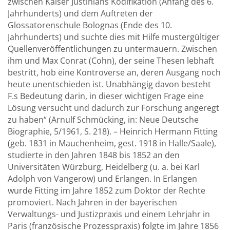
zwischen Kaiser Justinians Kodifikation (Anfang des 6.
Jahrhunderts) und dem Auftreten der
Glossatorenschule Bolognas (Ende des 10.
Jahrhunderts) und suchte dies mit Hilfe mustergültiger
Quellenveröffentlichungen zu untermauern. Zwischen
ihm und Max Conrat (Cohn), der seine Thesen lebhaft
bestritt, hob eine Kontroverse an, deren Ausgang noch
heute unentschieden ist. Unabhängig davon besteht
F.s Bedeutung darin, in dieser wichtigen Frage eine
Lösung versucht und dadurch zur Forschung angeregt
zu haben“ (Arnulf Schmücking, in: Neue Deutsche
Biographie, 5/1961, S. 218). – Heinrich Hermann Fitting
(geb. 1831 in Mauchenheim, gest. 1918 in Halle/Saale),
studierte in den Jahren 1848 bis 1852 an den
Universitäten Würzburg, Heidelberg (u. a. bei Karl
Adolph von Vangerow) und Erlangen. In Erlangen
wurde Fitting im Jahre 1852 zum Doktor der Rechte
promoviert. Nach Jahren in der bayerischen
Verwaltungs- und Justizpraxis und einem Lehrjahr in
Paris (französische Prozesspraxis) folgte im Jahre 1856