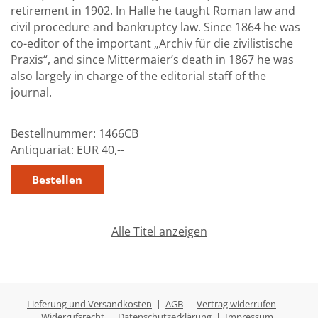
retirement in 1902. In Halle he taught Roman law and
civil procedure and bankruptcy law. Since 1864 he was
co-editor of the important „Archiv für die zivilistische
Praxis“, and since Mittermaier’s death in 1867 he was
also largely in charge of the editorial staff of the
journal.
Bestellnummer:
1466CB
Antiquariat:
EUR 40,--
Alle Titel anzeigen
Lieferung und Versandkosten
|
AGB
|
Vertrag widerrufen
|
Widerrufsrecht
|
Datenschutzerklärung
|
Impressum