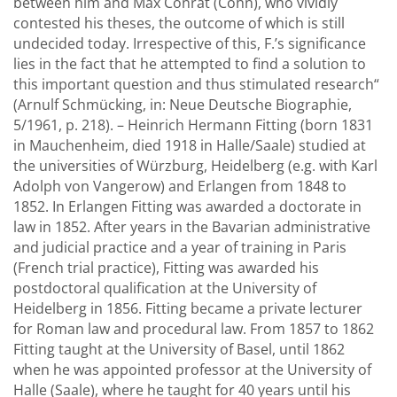
between him and Max Conrat (Cohn), who vividly
contested his theses, the outcome of which is still
undecided today. Irrespective of this, F.’s significance
lies in the fact that he attempted to find a solution to
this important question and thus stimulated research“
(Arnulf Schmücking, in: Neue Deutsche Biographie,
5/1961, p. 218). – Heinrich Hermann Fitting (born 1831
in Mauchenheim, died 1918 in Halle/Saale) studied at
the universities of Würzburg, Heidelberg (e.g. with Karl
Adolph von Vangerow) and Erlangen from 1848 to
1852. In Erlangen Fitting was awarded a doctorate in
law in 1852. After years in the Bavarian administrative
and judicial practice and a year of training in Paris
(French trial practice), Fitting was awarded his
postdoctoral qualification at the University of
Heidelberg in 1856. Fitting became a private lecturer
for Roman law and procedural law. From 1857 to 1862
Fitting taught at the University of Basel, until 1862
when he was appointed professor at the University of
Halle (Saale), where he taught for 40 years until his