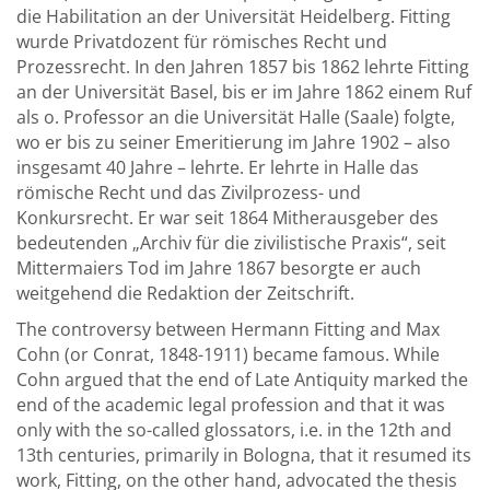
die Habilitation an der Universität Heidelberg. Fitting
wurde Privatdozent für römisches Recht und
Prozessrecht. In den Jahren 1857 bis 1862 lehrte Fitting
an der Universität Basel, bis er im Jahre 1862 einem Ruf
als o. Professor an die Universität Halle (Saale) folgte,
wo er bis zu seiner Emeritierung im Jahre 1902 – also
insgesamt 40 Jahre – lehrte. Er lehrte in Halle das
römische Recht und das Zivilprozess- und
Konkursrecht. Er war seit 1864 Mitherausgeber des
bedeutenden „Archiv für die zivilistische Praxis“, seit
Mittermaiers Tod im Jahre 1867 besorgte er auch
weitgehend die Redaktion der Zeitschrift.
The controversy between Hermann Fitting and Max
Cohn (or Conrat, 1848-1911) became famous. While
Cohn argued that the end of Late Antiquity marked the
end of the academic legal profession and that it was
only with the so-called glossators, i.e. in the 12th and
13th centuries, primarily in Bologna, that it resumed its
work, Fitting, on the other hand, advocated the thesis