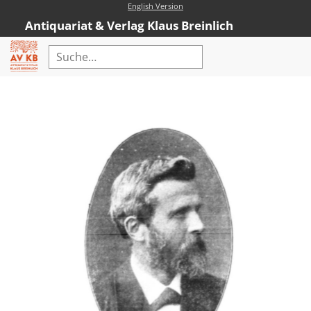
English Version
Antiquariat & Verlag Klaus Breinlich
Home
Erweiterte Suche
Antiquariat
Kataloge
Neubücher
AVKB-Edition
AVKB-Edition Downloads
Buchempfehlungen
Neubuchsortiment