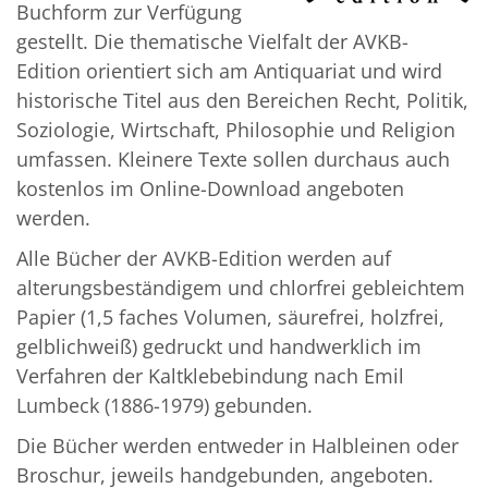
Buchform zur Verfügung
Über uns
gestellt. Die thematische Vielfalt der AVKB-
Edition orientiert sich am Antiquariat und wird
Aktuelles
historische Titel aus den Bereichen Recht, Politik,
Meine Tätigkeitsfelder
Soziologie, Wirtschaft, Philosophie und Religion
Buchbinderei und Restauration
umfassen. Kleinere Texte sollen durchaus auch
kostenlos im Online-Download angeboten
Glossar und Bibliographien
werden.
Warenkorb
Alle Bücher der AVKB-Edition werden auf
Kontakt
alterungsbeständigem und chlorfrei gebleichtem
Papier (1,5 faches Volumen, säurefrei, holzfrei,
Newsletter
gelblichweiß) gedruckt und handwerklich im
Verfahren der Kaltklebebindung nach Emil
Lumbeck (1886-1979) gebunden.
Die Bücher werden entweder in Halbleinen oder
Broschur, jeweils handgebunden, angeboten.