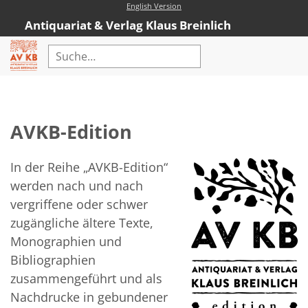
English Version
Antiquariat & Verlag Klaus Breinlich
Home
Erweiterte Suche
AVKB-Edition
Antiquariat
Kataloge
In der Reihe „AVKB-Edition“
werden nach und nach
Neubücher
vergriffene oder schwer
AVKB-Edition
zugängliche ältere Texte,
Monographien und
AVKB-Edition Downloads
Bibliographien
Buchempfehlungen
zusammengeführt und als
Nachdrucke in gebundener
Neubuchsortiment