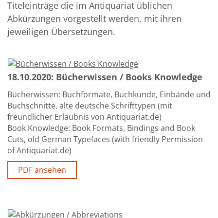
Titeleinträge die im Antiquariat üblichen
Über uns
Abkürzungen vorgestellt werden, mit ihren
jeweiligen Übersetzungen.
Aktuelles
Meine Tätigkeitsfelder
Buchbinderei und Restauration
18.10.2020: Bücherwissen / Books Knowledge
Glossar und Bibliographien
Bücherwissen: Buchformate, Buchkunde, Einbände und
Buchschnitte, alte deutsche Schrifttypen (mit
Warenkorb
freundlicher Erlaubnis von Antiquariat.de)
Kontakt
Book Knowledge: Book Formats, Bindings and Book
Cuts, old German Typefaces (with friendly Permission
Newsletter
of Antiquariat.de)
PDF ansehen