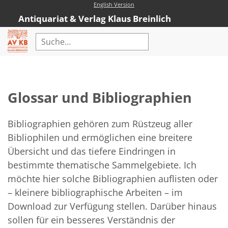
English Version
Antiquariat & Verlag Klaus Breinlich
Home
Erweiterte Suche
Glossar und Bibliographien
Antiquariat
Kataloge
Bibliographien gehören zum Rüstzeug aller
Bibliophilen und ermöglichen eine breitere
Neubücher
Übersicht und das tiefere Eindringen in
AVKB-Edition
bestimmte thematische Sammelgebiete. Ich
möchte hier solche Bibliographien auflisten oder
AVKB-Edition Downloads
– kleinere bibliographische Arbeiten – im
Buchempfehlungen
Download zur Verfügung stellen. Darüber hinaus
sollen für ein besseres Verständnis der
Neubuchsortiment