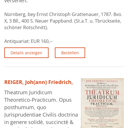
versehen.
Nürnberg, bey Ernst Christoph Grattenauer, 1787. 8vo.
X, 3 Bll., 400 S. Neuer Pappband. (St.a.T. u. Tbrückseite,
schöner Rotschnitt).
Antiquariat:
EUR 160,--
Details anzeigen
Bestellen
REIGER, Joh(ann) Friedrich,
Theatrum Juridicum
Theoretico-Practicum. Opus
posthumum, quo
Jurisprudentiae Civilis doctrina
in genere solidè, succinctè &