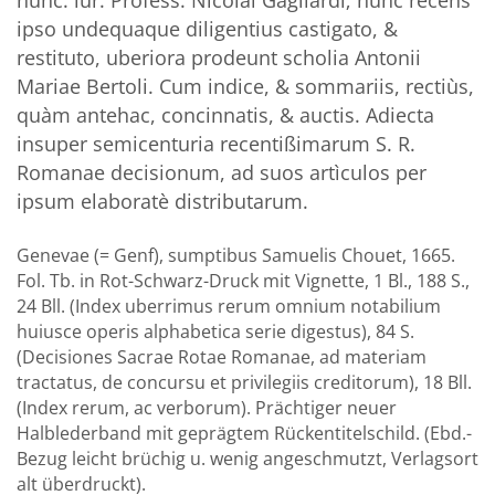
nunc. iur. Profess. Nicolai Gagliardi; nunc recens
ipso undequaque diligentius castigato, &
restituto, uberiora prodeunt scholia Antonii
Mariae Bertoli. Cum indice, & sommariis, rectiùs,
quàm antehac, concinnatis, & auctis. Adiecta
insuper semicenturia recentißimarum S. R.
Romanae decisionum, ad suos artìculos per
ipsum elaboratè distributarum.
Genevae (= Genf), sumptibus Samuelis Chouet, 1665.
Fol. Tb. in Rot-Schwarz-Druck mit Vignette, 1 Bl., 188 S.,
24 Bll. (Index uberrimus rerum omnium notabilium
huiusce operis alphabetica serie digestus), 84 S.
(Decisiones Sacrae Rotae Romanae, ad materiam
tractatus, de concursu et privilegiis creditorum), 18 Bll.
(Index rerum, ac verborum). Prächtiger neuer
Halblederband mit geprägtem Rückentitelschild. (Ebd.-
Bezug leicht brüchig u. wenig angeschmutzt, Verlagsort
alt überdruckt).