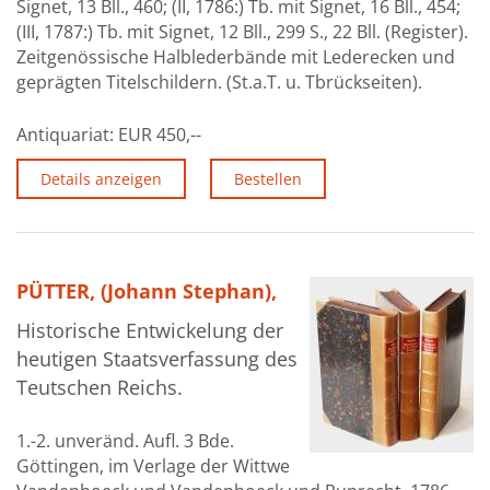
Signet, 13 Bll., 460; (II, 1786:) Tb. mit Signet, 16 Bll., 454;
Über uns
(III, 1787:) Tb. mit Signet, 12 Bll., 299 S., 22 Bll. (Register).
Zeitgenössische Halblederbände mit Lederecken und
Aktuelles
geprägten Titelschildern. (St.a.T. u. Tbrückseiten).
Meine Tätigkeitsfelder
Antiquariat:
EUR 450,--
Buchbinderei und Restauration
Details anzeigen
Bestellen
Glossar und Bibliographien
Warenkorb
Kontakt
PÜTTER, (Johann Stephan),
Newsletter
Historische Entwickelung der
heutigen Staatsverfassung des
Teutschen Reichs.
1.-2. unveränd. Aufl. 3 Bde.
Göttingen, im Verlage der Wittwe