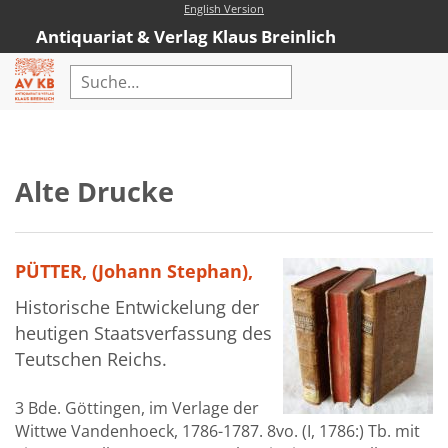
English Version
Antiquariat & Verlag Klaus Breinlich
Home
Erweiterte Suche
Alte Drucke
Antiquariat
Kataloge
PÜTTER, (Johann Stephan),
Neubücher
Historische Entwickelung der
AVKB-Edition
heutigen Staatsverfassung des
AVKB-Edition Downloads
Teutschen Reichs.
Buchempfehlungen
3 Bde. Göttingen, im Verlage der
Wittwe Vandenhoeck, 1786-1787. 8vo. (I, 1786:) Tb. mit
Neubuchsortiment