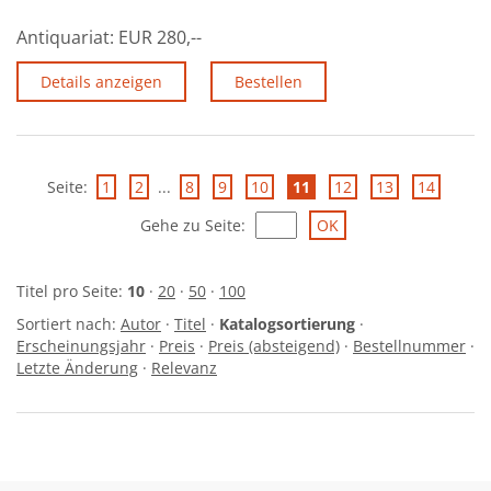
Antiquariat:
EUR 280,--
Details anzeigen
Bestellen
Seite:
1
2
...
8
9
10
11
12
13
14
Gehe zu Seite
:
Titel pro Seite:
10
·
20
·
50
·
100
Sortiert nach:
Autor
·
Titel
·
Katalogsortierung
·
Erscheinungsjahr
·
Preis
·
Preis (absteigend)
·
Bestellnummer
·
Letzte Änderung
·
Relevanz