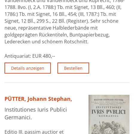
Vandenhoeck und Vandenhoeck und Ruprecht, 1786-
1788. 8vo. (I, 2.A. 1788:) Tb. mit Signet, 13 Bll., 460; (II,
1786:) Tb. mit Signet, 16 Bll., 454; (III, 1787:) Tb. mit
Signet, 12 Bll., 299 S., 22 Bll. (Register). Sehr schöne
neue, repräsentative Halblederbände mit
goldgeprägten Rückentiteln, Buntpapierbezug,
Lederecken und schönem Rotschnitt.
Antiquariat:
EUR 480,--
Details anzeigen
Bestellen
PÜTTER, Johann Stephan,
Institutiones Iuris Publici
Germanici.
Editio III. passim auctior et