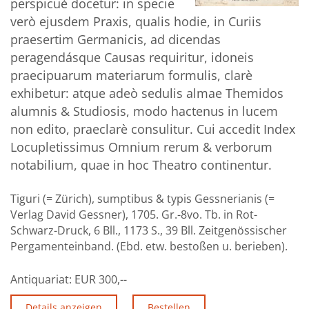
perspicuè docetur: in specie
verò ejusdem Praxis, qualis hodie, in Curiis
praesertim Germanicis, ad dicendas
peragendásque Causas requiritur, idoneis
praecipuarum materiarum formulis, clarè
exhibetur: atque adeò sedulis almae Themidos
alumnis & Studiosis, modo hactenus in lucem
non edito, praeclarè consulitur. Cui accedit Index
Locupletissimus Omnium rerum & verborum
notabilium, quae in hoc Theatro continentur.
Tiguri (= Zürich), sumptibus & typis Gessnerianis (=
Verlag David Gessner), 1705. Gr.-8vo. Tb. in Rot-
Schwarz-Druck, 6 Bll., 1173 S., 39 Bll. Zeitgenössischer
Pergamenteinband. (Ebd. etw. bestoßen u. berieben).
Antiquariat:
EUR 300,--
Details anzeigen
Bestellen