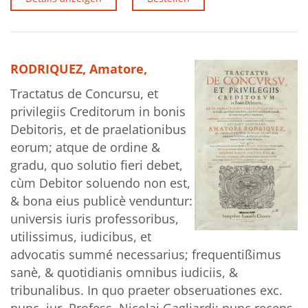
RODRIQUEZ, Amatore,
Tractatus de Concursu, et
privilegiis Creditorum in bonis
Debitoris, et de praelationibus
eorum; atque de ordine &
gradu, quo solutio fieri debet,
cùm Debitor soluendo non est,
& bona eius publicè venduntur:
universis iuris professoribus,
utilissimus, iudicibus, et
advocatis summé necessarius; frequentißimus
sanè, & quotidianis omnibus iudiciis, &
tribunalibus. In quo praeter obseruationes exc.