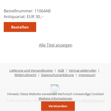
Über uns
Bestellnummer:
11064AB
Aktuelles
Antiquariat:
EUR 30,--
Meine Tätigkeitsfelder
Buchbinderei und Restauration
Glossar und Bibliographien
Alle Titel anzeigen
Warenkorb
Kontakt
Lieferung und Versandkosten
|
AGB
|
Vertrag widerrufen
|
Newsletter
Widerrufsrecht
|
Datenschutzerklärung
|
Impressum
Hinweis: Diese Website verwendet technisch notwendige Cookies!
Weitere Informationen
© 2026 Antiquariat + Verlag Klaus Breinlich | Powered by
HESCOM-Software
Verstanden