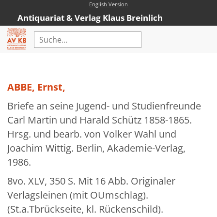
English Version
Antiquariat & Verlag Klaus Breinlich
Home
Erweiterte Suche
ABBE, Ernst,
Antiquariat
Briefe an seine Jugend- und Studienfreunde
Kataloge
Carl Martin und Harald Schütz 1858-1865.
Hrsg. und bearb. von Volker Wahl und
Neubücher
Joachim Wittig. Berlin, Akademie-Verlag,
AVKB-Edition
1986.
AVKB-Edition Downloads
8vo. XLV, 350 S. Mit 16 Abb. Originaler
Buchempfehlungen
Verlagsleinen (mit OUmschlag).
(St.a.Tbrückseite, kl. Rückenschild).
Neubuchsortiment