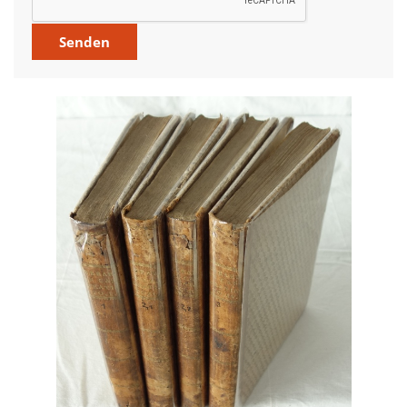
Über uns
Aktuelles
Meine Tätigkeitsfelder
Buchbinderei und Restauration
Glossar und Bibliographien
Warenkorb
Kontakt
Newsletter