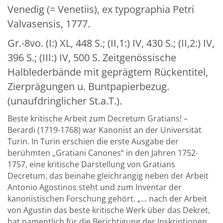
Venedig (= Venetiis), ex typographia Petri
Valvasensis, 1777.
Gr.-8vo. (I:) XL, 448 S.; (II,1:) IV, 430 S.; (II,2:) IV,
396 S.; (III:) IV, 500 S. Zeitgenössische
Halblederbände mit geprägtem Rückentitel,
Zierprägungen u. Buntpapierbezug.
(unaufdringlicher St.a.T.).
Beste kritische Arbeit zum Decretum Gratians! –
Berardi (1719-1768) war Kanonist an der Universität
Turin. In Turin erschien die erste Ausgabe der
berühmten „Gratiani Canones“ in den Jahren 1752-
1757, eine kritische Darstellung von Gratians
Decretum, das beinahe gleichrangig neben der Arbeit
Antonio Agostinos steht und zum Inventar der
kanonistischen Forschung gehört. „… nach der Arbeit
von Agustin das beste kritische Werk über das Dekret,
hat namentlich für die Berichtigung der Inskriptionen