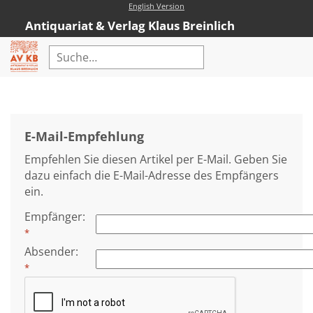
English Version
Antiquariat & Verlag Klaus Breinlich
Home
Erweiterte Suche
E-Mail-Empfehlung
Antiquariat
Empfehlen Sie diesen Artikel per E-Mail. Geben Sie
Kataloge
dazu einfach die E-Mail-Adresse des Empfängers
ein.
Neubücher
Empfänger
:
AVKB-Edition
*
AVKB-Edition Downloads
Absender
:
*
Buchempfehlungen
Neubuchsortiment