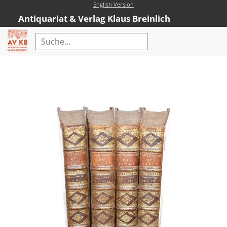
English Version
Antiquariat & Verlag Klaus Breinlich
Home
Erweiterte Suche
Antiquariat
Kataloge
Neubücher
AVKB-Edition
AVKB-Edition Downloads
Buchempfehlungen
Neubuchsortiment