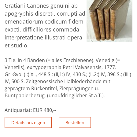
Gratiani Canones genuini ab
apogryphis discreti, corrupti ad
emendatiorum codicum fidem
exacti, difficiliores commoda
interpretatione illustrati opera
et studio.
3 Tle. in 4 Bänden (= alles Erschienene). Venedig (=
Venetiis), ex typographia Petri Valvasensis, 1777.
Gr.-8vo. (I:) XL, 448 S.; (II,1:) IV, 430 S.; (II,2:) IV, 396 S.; (III:)
IV, 500 S. Zeitgenössische Halblederbände mit
geprägtem Rückentitel, Zierprägungen u.
Buntpapierbezug. (unaufdringlicher St.a.T.).
Antiquariat:
EUR 480,--
Details anzeigen
Bestellen