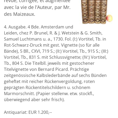
revue, corrigée, et augmentée
avec la vie de l’Auteur, par Mr.
des Maizeaux.
4. Ausgabe. 4 Bde. Amsterdam und
Leiden, chez P. Brunel, R. & J. Wetstein & G. Smith,
Samuel Luchtmans u. a., 1730. Fol. (I:) Vortitel, Tb. in
Rot-Schwarz-Druck mit gest. Vignette (so für alle
Bände), 5 Bll., CXVI, 719 S.; (II:) Vortitel, Tb., 915 S.; (III:)
Vortitel, Tb., 831 S. mit Schlussvignette; (IV:) Vortitel,
Tb., 804 S. Die Titelbll. jeweils mit gestochener
Titelvignette von Bernard Picard. Prächtige
zeitgenössische Kalbslederbände auf sechs Bünden
geheftet mit reicher Rückenvergoldung, roten
geprägten Rückentitelschildern u. schönem
Marmorschnitt. (Papier stellenw. etw. stockfl.,
überwiegend aber sehr frisch).
Antiquariat:
EUR 1.200,--