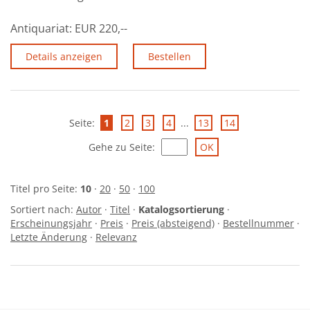
Antiquariat:
EUR 220,--
Details anzeigen
Bestellen
Seite:
1
2
3
4
...
13
14
Gehe zu Seite
:
Titel pro Seite:
10
·
20
·
50
·
100
Sortiert nach:
Autor
·
Titel
·
Katalogsortierung
·
Erscheinungsjahr
·
Preis
·
Preis (absteigend)
·
Bestellnummer
·
Letzte Änderung
·
Relevanz