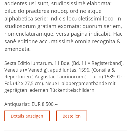
addentes usi sunt, studiosissimè elaborata:
dilucido praeterea nouoq. ordine atque
alphabetica serie; indicis locupletissimi loco, in
studiosorum gratiam exornata: quorum seriem,
nomenclaturamque, versa pagina indicabit. Hac
sanè editione accuratissimè omnia recognita &
emendata.
Sexta Editio Iuntarum. 11 Bde. (Bd. 11 = Registerband).
Venetiis (= Venedig), apud Iuntas, 1596. (Consilia &
Repertorien:) Augustae Taurinorum (= Turin) 1589. Gr.-
Fol. (42 x 27,5 cm). Neue Halbpergamentbände mit
geprägten ledernen Rückentitelschildern.
Antiquariat:
EUR 8.500,--
Details anzeigen
Bestellen