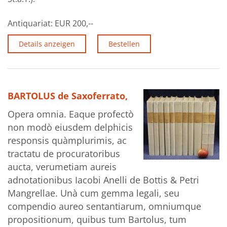
Antiquariat:
EUR 200,--
Details anzeigen
Bestellen
BARTOLUS de Saxoferrato,
Opera omnia. Eaque profectò
non modò eiusdem delphicis
responsis quàmplurimis, ac
tractatu de procuratoribus
aucta, verumetiam aureis
adnotationibus Iacobi Anelli de Bottis & Petri
Mangrellae. Unà cum gemma legali, seu
compendio aureo sentantiarum, omniumque
propositionum, quibus tum Bartolus, tum