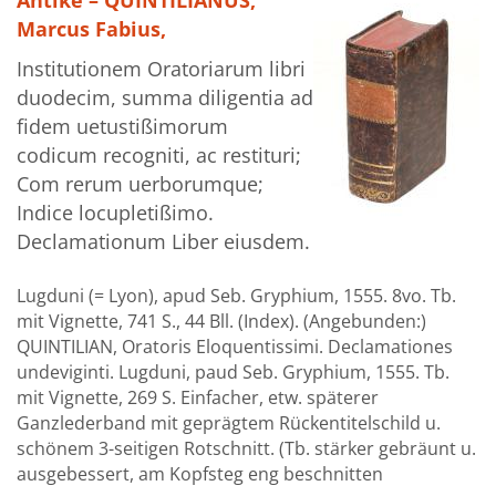
Antike – QUINTILIANUS,
Marcus Fabius,
Institutionem Oratoriarum libri
duodecim, summa diligentia ad
fidem uetustißimorum
codicum recogniti, ac restituri;
Com rerum uerborumque;
Indice locupletißimo.
Declamationum Liber eiusdem.
Lugduni (= Lyon), apud Seb. Gryphium, 1555. 8vo. Tb.
mit Vignette, 741 S., 44 Bll. (Index). (Angebunden:)
QUINTILIAN, Oratoris Eloquentissimi. Declamationes
undeviginti. Lugduni, paud Seb. Gryphium, 1555. Tb.
mit Vignette, 269 S. Einfacher, etw. späterer
Ganzlederband mit geprägtem Rückentitelschild u.
schönem 3-seitigen Rotschnitt. (Tb. stärker gebräunt u.
ausgebessert, am Kopfsteg eng beschnitten