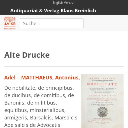
English Version
Antiquariat & Verlag Klaus Breinlich
Home
Erweiterte Suche
Alte Drucke
Antiquariat
Kataloge
Adel – MATTHAEUS, Antonius,
Neubücher
De nobilitate, de principibus,
AVKB-Edition
de ducibus, de comitibus, de
AVKB-Edition Downloads
Baroniis, de militibus,
equitibus, minsterialibus,
Buchempfehlungen
armigeris, Barsalcis, Marsalcis,
Neubuchsortiment
Adelsalcis de Advocatis