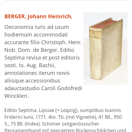
BERGER, Johann Heinrich,
Oeconomia Iuris ad usum
hodiernum accommodati
accurante filio Christoph. Henr.
Nob. Dom. de Berger. Editio
Septima revisa et post editoris
sexti, Io. Aug. Bachii,
annotationes iterum novis
aliisque accessionibus
adauctastudio Caroli Godofredi
Winckleri.
Editio Septima. Lipsiae (= Leipzig), sumptibus Ioannis
Friderici Iunii, 1771. 4to. Tb. (mit Vignette), 41 Bll., 950
S., 75 Bll. (Index). Schöner zeitgenössischer
Pergamentband mit geprägtem Rückenschildchen und