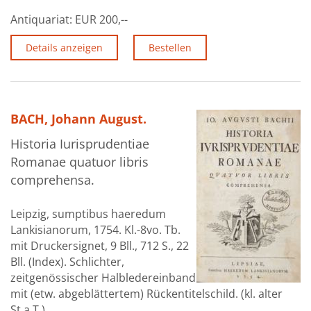
Antiquariat:
EUR 200,--
Details anzeigen
Bestellen
BACH, Johann August.
Historia Iurisprudentiae
Romanae quatuor libris
comprehensa.
Leipzig, sumptibus haeredum
Lankisianorum, 1754. Kl.-8vo. Tb.
mit Druckersignet, 9 Bll., 712 S., 22
Bll. (Index). Schlichter,
zeitgenössischer Halbledereinband
mit (etw. abgeblättertem) Rückentitelschild. (kl. alter
St.a.T.).