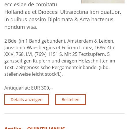
ecclesiae de comitatu
Über uns
Hollandiae et Dioecesi Ultraiectina libri quatuor,
Aktuelles
in quibus passim Diplomata & Acta hactenus
nondum visa.
Meine Tätigkeitsfelder
2 Bde. (in 1 Band gebunden). Amsterdam & Leiden,
Buchbinderei und Restauration
Janssonio-Waesbergios et Felicem Lopez, 1686. 4to.
Glossar und Bibliographien
XXIV, 768, LVI, (769-) 1151 S. Mit 25 Textkupfern, 5
ganzseitigen Kupfern und einigen Holzschnitten im
Warenkorb
Text. Zeitgenössische Pergamenteinbände. (Ebd.
stellenweise leicht stockfl.).
Kontakt
Newsletter
Antiquariat:
EUR 300,--
Details anzeigen
Bestellen